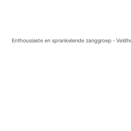
Zanggroep
Enthousiaste en sprankelende zanggroep - Veld
Sheliak