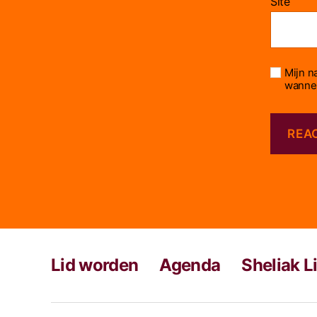
Site
Mijn n
wannee
Lid worden
Agenda
Sheliak L