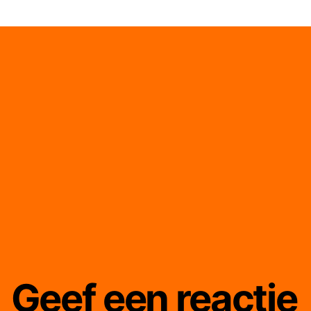
d
2
m
0
in
Geef een reactie