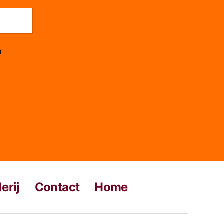
r
erij
Contact
Home